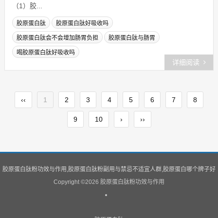
（1）胶...
胶原蛋白肽
胶原蛋白肽好吸收吗
胶原蛋白肽会不会增加肠胃负担
胶原蛋白肽与肠胃
喝胶原蛋白肽好吸收吗
详细阅读
‹‹
1
2
3
4
5
6
7
8
9
10
›
››
胶原蛋白肽粉功效与作用,胶原蛋白肽粉副用与禁忌不适宜人群,胶原蛋白哪个牌子好
Copyright ©
2026 胶原蛋白肽粉功效与作用