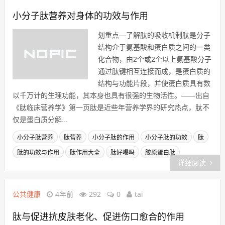
小分子肽营养对身体的功效与作用
划重点—了解肽的吸收机制肽是分子
结构介于氨基酸和蛋白质之间的一类
化合物，由2个或2个以上氨基酸分子
通过肽键相互连接而成，是蛋白质的
结构与功能片段，并使蛋白质具有数
以千万计的生理功能，其本身也具有很强的生物活性。——出自
《肽临床营养学》第一页肽是近些年营养学界的研究热点，肽不
仅是蛋白质分解...
小分子肽营养
肽营养
小分子肽的作用
小分子肽的功效
肽
肽的功效与作用
肽作用大全
肽好喝吗
胶原蛋白肽
详细阅读
公共健康
4年前
292
0
tai
肽与促进抗皮肤老化、促进伤口愈合的作用