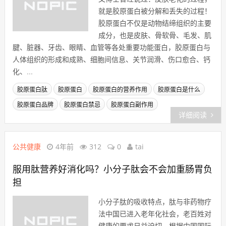
就是胶原蛋白被分解和丢失的过程！
胶原蛋白不仅是动物结缔组织的主要
成分，也是皮肤、骨软骨、毛发、肌
腱、脏器、牙齿、眼睛、血管等各处重要功能蛋白，胶原蛋白与
人体组织的形成和成熟、细胞间信息、关节润滑、伤口愈合、钙
化、...
胶原蛋白肽
胶原蛋白
胶原蛋白的营养作用
胶原蛋白是什么
胶原蛋白品牌
胶原蛋白禁忌
胶原蛋白副作用
详细阅读
公共健康
4年前
312
0
tai
服用肽营养好消化吗？小分子肽会不会加重肠胃负
担
小分子肽的吸收特点，肽与非药物疗
法中国已进入老年化社会，老百姓对