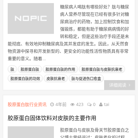
糖尿病人喝肽有哪些好处？肽与糖尿
病人营养尽管现在已经有很多针对糖
尿病治疗的药物，加上控制饮食和加
强锻炼，都能有助于糖尿病病情的好
转和稳定，但是这些治疗手段还是未
能彻底、有效地抑制糖尿病及其并发症的发生。因此，从天然食
物资源中探寻和开发新型的、更安全的功能性活性物质具有非常
重要的意义。随着...
肽
胶原蛋白肽
胶原蛋白肽的作用
胶原蛋白肽与皮肤抗衰老
胶原蛋白肽的功效
皮肤抗衰老
肽与促进伤口愈盒
详细阅读
胶原蛋白肽行业资讯
4年前
423
0
tai
胶原蛋白固体饮料对皮肤的主要作用
胶原蛋白与皮肤及骨关节胶原蛋白之
父博士曾经说过：皮肤老化的过程，