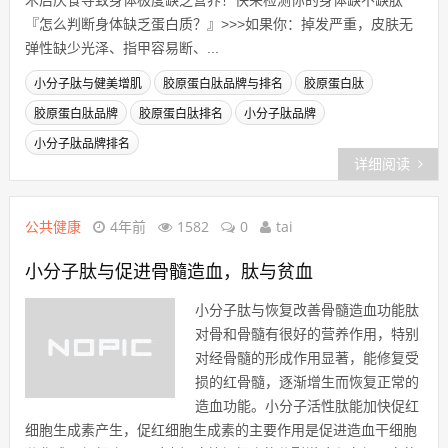
术后厌食导致身体极度缺乏营养！快来检测你的身体缺不缺肽
『怎么判断身体缺乏蛋白质？』>>>如果你：掉发严重，皮肤无
弹性缺少光泽、指甲容易断、...
小分子肽与健美增肌
胶原蛋白肽品牌与排名
胶原蛋白肽
胶原蛋白肽品牌
胶原蛋白肽排名
小分子肽品牌
小分子肽品牌排名
详细阅读
公共健康
4年前
1582
0
tai
小分子肽与促进骨髓造血，肽与贫血
小分子肽与恢复改善骨髓造血功能肽
对骨和骨髓有很好的营养作用，特别
对经骨髓的形成作用显著，能修复受
损的红骨髓，逐渐增生而恢复正常的
造血功能。小分子活性肽能加快促红
细胞生成素产生，促红细胞生成素的主要作用是促进造血干细胞