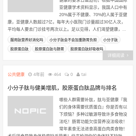
健康的要求日益迫切，根据中国国际
亚健康学术资料显示，我国人口中有
20%属于不健康、70%的人属于亚健
康，亚健康人数超过7亿，每年大小医院门诊量超过30亿人次，
平均每人要去门诊挂号两次以上。足以见得，人们渴望健康，...
服用肽营养好消化吗
小分子肽会不会加重肠胃负担
小分子肽
胶原蛋白肽
胶原蛋白肽与肠胃
胶原蛋白肽好吸收吗
详细阅读
公共健康
4年前
464
0
tai
小分子肽与健美增肌，胶原蛋白肽品牌与排名
哪些人群需要补肽，肽与亚健康『我
们的身体需要优质蛋白』你是否有以
下烦恼？多种过敏源导致许多食物没
法吃！肠胃功能欠佳营养没法吸收！
常年素食无法进食高蛋白肉类食物！