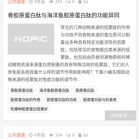
公共健康
4年前
343
0
tai
骨胶原蛋白肽与海洋鱼胶原蛋白肽的功能异同
常见的几种动物来源的低聚肽的作用
与功效不同食物来源的蛋白质可以制
备出多种具有特定功能活性的低聚
肽，包括常见的食物蛋白类来源的低
聚肽，也包括由药食同源物质和珍稀
动植物资源来源蛋白质制备的具有特殊功效的低聚肽，它们对人
体免疫系统具备什么样的调节作用和影响呢？下面小编先围绕动
物来源的低聚肽对免疫功能的调节作...
骨胶原蛋白肽
海洋鱼胶原蛋白肽
胶原蛋白肽
胶原蛋白肽的作用
胶原蛋白肽的功效
胶原蛋白肽与抗衰老
吃哪种胶原蛋白效果好
详细阅读
公共健康
4年前
334
0
tai