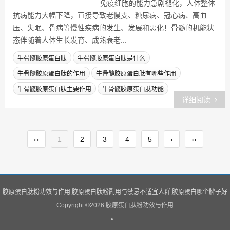
究指出：人体90%的疾病与免疫力低
下有关。骨髓老化则造血功能和生成
免疫细胞的能力急剧褪化，人体整体
抗病能力大幅下降，直接导致老慢支、糖尿病、冠心病、高血
压、失眠、骨病等慢性疾病的发生、发展和恶化！骨髓的机能状
态伴随着人体生长发育、成熟衰老...
牛骨髓胶原蛋白肽
牛骨髓胶原蛋白肽是什么
牛骨髓胶原蛋白肽的作用
牛骨髓胶原蛋白肽有哪些作用
牛骨髓胶原蛋白肽主要作用
牛骨髓胶原蛋白肽功能
详细阅读
‹‹
1
2
3
4
5
›
››
胶原蛋白肽粉功效与作用,胶原蛋白肽粉副用与禁忌不适宜人群,胶原蛋白哪个牌子好