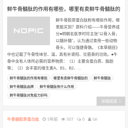
鲜牛骨髓肽的作用有哪些，哪里有卖鲜牛骨髓肽的
鲜牛骨胶原蛋白肽粉有哪些作用，哪
里能买到？原料介绍——牛骨营养成
分●明朝名医李时珍主张“以骨入骨，
以髓补髓”，认为通过食用一些动物
骨头，可以强健骨骼。《本草纲目》
中也记载了牛骨性味甘、温，具有补肾阳、壮筋骨的功效。●牛
骨中含有人体所必需的营养物质：（1）主要含蛋白质、脂肪
等；（2）含丰富的维生素A、B1、B2、...
鲜牛骨髓肽的作用有哪些
哪里有卖鲜牛骨髓肽的
鲜牛骨髓肽
鲜牛骨髓肽品牌
鲜牛骨髓肽有什么作用
鲜牛骨髓肽对免疫力好吗
详细阅读
牛骨髓胶原蛋白肽
5年前
507
0
tai