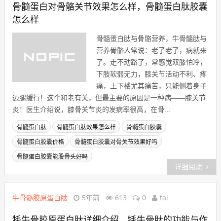
骨髓蛋白对骨骼关节效果怎么样，骨髓蛋白肽胶囊
怎么样
骨髓蛋白肽与骨骼营养，牛骨髓肽与
营养骨骼人常说：老了老了，病就来
了。走不动路了，常感觉双膝怕冷，
下肢软弱无力，膝关节活动不利、疼
痛，上下楼尤其痛苦，只能侧着身子
迈腿缓行！这个和老有关，但最主要的原因是一种病——膝关节
炎！医生介绍说，膝骨关节炎的发病率很高，在骨...
骨髓蛋白肽
骨髓蛋白肽效果怎么样
骨髓蛋白胶囊
骨髓蛋白胶囊价格
骨髓蛋白胶囊对骨关节效果好吗
骨髓蛋白胶囊能股骨头好吗
详细阅读
牛骨髓胶原蛋白肽
5年前
613
0
tai
牦牛骨胶原蛋白肽详细介绍，牦牛骨肽的功能与作