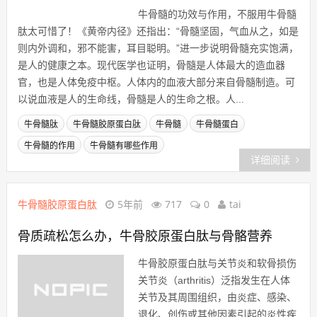
牛骨髓的功效与作用，不服用牛骨髓
肽太可惜了！《黄帝内径》还指出：
“骨髓坚固，气血从之，如是则内外
调和，邪不能害，耳目聪明。”进一
步说明骨髓充实饱满，是人的健康之
本。现代医学也证明，骨髓是人体最大的造血器官，也是人体免
疫中枢。人体内的血液大部分来自骨髓制造。可以说血液是人的
生命线，骨髓是人的生命之根。人...
牛骨髓肽
牛骨髓胶原蛋白肽
牛骨髓
牛骨髓蛋白
牛骨髓的作用
牛骨髓有哪些作用
详细阅读
牛骨髓胶原蛋白肽
5年前
717
0
tai
骨质疏松怎么办，牛骨胶原蛋白肽与骨骼营养
牛骨胶原蛋白肽与关节炎和软骨损伤
关节炎（arthritis）泛指发生在人体