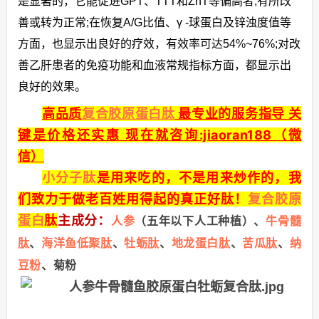
是显著的，它能促进GPT、TTT和ZnT等偏高者,有所改
善或转为正常;在恢复A/G比值、γ -球蛋白及锌浊度值等
方面，也显示出良好的疗效，有效率可达54%~76%;对改
善乙肝患者的免疫功能和血液常规指标方面，都显示出
良好的效果。
高品质
复合胶原蛋白肽
最专业的服务指导 关
键是价格还实惠 现在就咨询:jiaoran188（微
信）
小分子肽
是用来吃的，不是用来炒作的，我
们致力于做老百姓用得起的真正好肽！
复合胶原
蛋白
肽
主成分：
人参
（五年以下人工种植）、
牛骨髓
肽
、
海洋鱼低聚肽
、
牡蛎肽
、
地龙蛋白肽
、
苦瓜肽
、
纳
豆粉
、菊粉