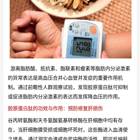
游离脂肪酸、抵抗素、脂联素和瘦素等脂肪内分泌激素
的异常表达是高血压合并心血管并发症的重要作用机
制。通过前瞻性人群观察试验，发现胶原蛋白肽可抑制
或促进脂肪内分泌激素的表达而发挥降血压的作用。
胶原蛋白肽的功效与作用：预防修复肝损伤
谷丙转氨酶和天冬氨酸氨基转移酶在肝细胞中均有存
在，当肝细胞膜受损或细胞坏死时，这些酶进入血清使
之增多。通过测定血清或血浆中酶的活性，即可反映肝