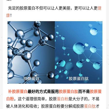
充足的胶原蛋白不但可以让人更美丽，更可以让人更
健
康
！
补胶原蛋白
最好的方式是服用
胶原蛋白肽
而不是
胶原蛋
白粉
，这个道理很简单，胶原
蛋白粉
是大分子的，不易
被人体消化和吸收；胶原蛋白粉要分解成胶原
蛋白肽
才