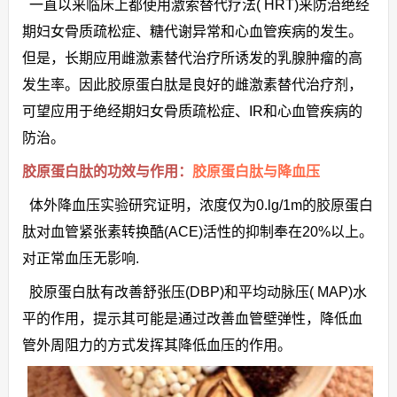
一直以来临床上都使用激索替代疗法( HRT)来防治绝经
期妇女骨质疏松症、糖代谢异常和心血管疾病的发生。
但是，长期应用雌激素替代治疗所诱发的乳腺肿瘤的高
发生率。因此胶原蛋白肽是良好的雌激素替代治疗剂，
可望应用于绝经期妇女骨质疏松症、IR和心血管疾病的
防治。
胶原蛋白肽的功效与作用：
胶原蛋白肽与降血压
体外降血压实验研究证明，浓度仅为0.lg/1m的胶原蛋白
肽对血管紧张素转换酷(ACE)活性的抑制奉在20%以上。
对正常血压无影响.
胶原蛋白肽有改善舒张压(DBP)和平均动脉压( MAP)水
平的作用，提示其可能是通过改善血管壁弹性，降低血
管外周阻力的方式发挥其降低血压的作用。