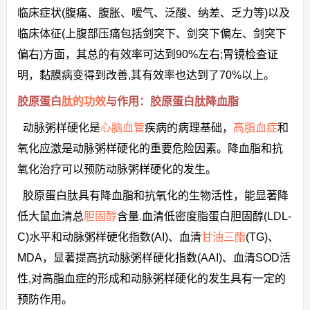
临床症状(腹痛、腹胀、嗳气、泛酸、纳差、乏力等)以及
临床体征(上腹部压痛包括剑突下、剑突下偏左、剑突下
偏右)方面，其总的有效率可达到90%左右;胃镜检查证
明，黏膜病变得到改善,其有效率也达到了70%以上。
胶原蛋白
肽的功效
与作用：胶原蛋白肽降血脂
动脉粥样硬化是
心脑血管
疾病的病理基础，
高脂血症
和
氧化应激是动脉粥样硬化的重要危险因素。降血脂和抗
氧化治疗可以预防动脉粥样硬化的发生。
胶原蛋白肽具有降血脂和抗氧化的生物活性，能显著降
低大鼠血清总
胆固醇
含量.血清低密度脂蛋白胆固醇(LDL-
C)水平和动脉粥样硬化指数(AI)、血清
甘油三酯
(TG)、
MDA，显著提高抗动脉粥样硬化指数(AAI)、血清SOD活
性,对高脂血症的形成和动脉粥样硬化的发生具有一定的
预防作用。