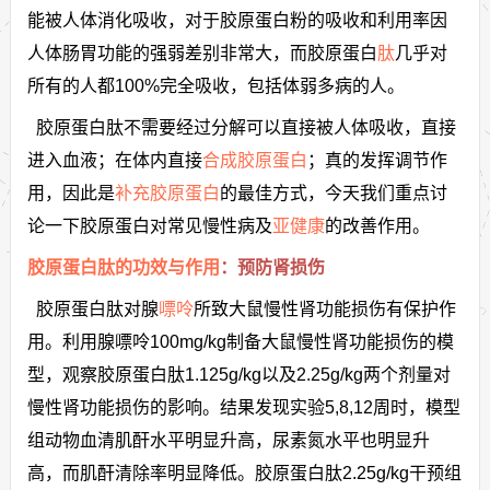
能被人体消化吸收，对于胶原蛋白粉的吸收和利用率因
人体肠胃功能的强弱差别非常大，而胶原蛋白
肽
几乎对
所有的人都100%完全吸收，包括体弱多病的人。
胶原蛋白肽不需要经过分解可以直接被人体吸收，直接
进入血液；在体内直接
合成胶原蛋白
；真的发挥调节作
用，因此是
补充胶原蛋白
的最佳方式，今天我们重点讨
论一下胶原蛋白对常见慢性病及
亚健康
的改善作用。
胶原蛋白肽的功效与作用
：预防肾损伤
胶原蛋白肽对腺
嘌呤
所致大鼠慢性肾功能损伤有保护作
用。利用腺嘌呤100mg/kg制备大鼠慢性肾功能损伤的模
型，观察胶原蛋白肽1.125g/kg以及2.25g/kg两个剂量对
慢性肾功能损伤的影响。结果发现实验5,8,12周时，模型
组动物血清肌酐水平明显升高，尿素氮水平也明显升
高，而肌酐清除率明显降低。胶原蛋白肽2.25g/kg干预组