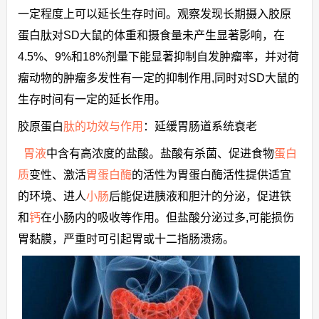
一定程度上可以延长生存时间。观察发现长期摄入胶原
蛋白肽对SD大鼠的体重和摄食量未产生显著影响，在
4.5%、9%和18%剂量下能显著抑制自发肿瘤率，并对荷
瘤动物的肿瘤多发性有一定的抑制作用,同时对SD大鼠的
生存时间有一定的延长作用。
胶原蛋白
肽的功效与作用
：延缓胃肠道系统衰老
胃液
中含有高浓度的盐酸。盐酸有杀菌、促进食物
蛋白
质
变性、激活
胃蛋白酶
的活性为胃蛋白酶活性提供适宜
的环境、进人
小肠
后能促进胰液和胆汁的分泌，促进铁
和
钙
在小肠内的吸收等作用。但盐酸分泌过多,可能损伤
胃黏膜，严重时可引起胃或十二指肠溃疡。