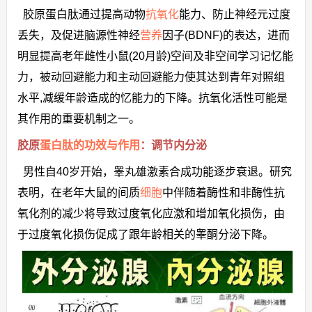
胶原蛋白肽通过提高动物
抗氧化
能力、防止神经元过度
丢失，及促进脑源性神经
营养
因子(BDNF)的表达，进而
明显提高老年雌性小鼠(20月龄)空间及非空间学习记忆能
力，被动回避能力和主动回避能力使其达到青年对照组
水平,减缓年龄造成的忆能力的下降。抗氧化活性可能是
其作用的重要机制之一。
胶原
蛋白肽的功效与作用
：调节内分泌
男性自40岁开始，睾丸雄激素合成功能逐步衰退。研究
表明，在老年大鼠的间质
细胞
中伴随着酶性和非酶性抗
氧化剂的减少将导致过度氧化应激和增加氧化损伤，由
于过度氧化损伤促成了跟年龄相关的睾酮分泌下降。