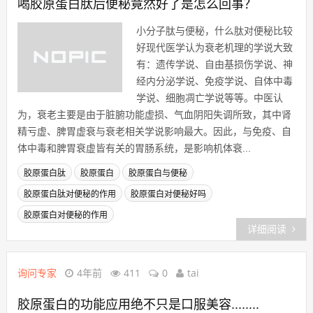
喝胶原蛋白肽后便秘竟然好了是怎么回事？
小分子肽与便秘，什么肽对便秘比较
好现代医学认为衰老机理的学说大致
有：遗传学说、自由基损伤学说、神
经内分泌学说、免疫学说、自体中毒
学说、细胞凋亡学说等等。中医认
为，衰老主要是由于脏腑功能虚损、气血阴阳失调所致，其中肾
精亏虚、脾胃虚衰与衰老相关学说影响最大。因此，与免疫、自
体中毒和脾胃衰虚皆有关的胃肠系统，是影响机体衰...
胶原蛋白肽
胶原蛋白
胶原蛋白与便秘
胶原蛋白肽对便秘的作用
胶原蛋白对便秘好吗
胶原蛋白对便秘的作用
详细阅读
询问专家
4年前
411
0
tai
胶原蛋白的功能应用绝不只是口服美容........