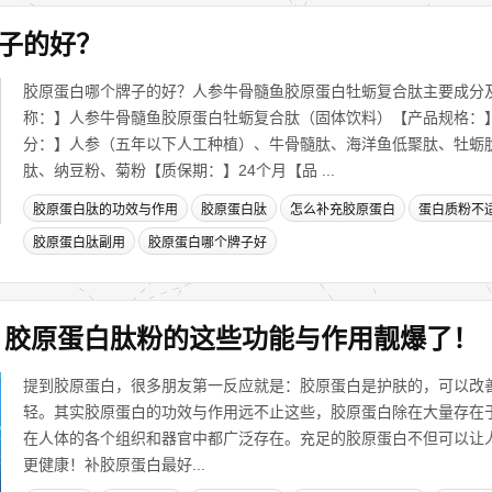
子的好？
胶原蛋白哪个牌子的好？人参牛骨髓鱼胶原蛋白牡蛎复合肽主要成分
称：】人参牛骨髓鱼胶原蛋白牡蛎复合肽（固体饮料）【产品规格：】8
分：】人参（五年以下人工种植）、牛骨髓肽、海洋鱼低聚肽、牡蛎
肽、纳豆粉、菊粉【质保期：】24个月【品 ...
胶原蛋白肽的功效与作用
胶原蛋白肽
怎么补充胶原蛋白
蛋白质粉不
胶原蛋白肽副用
胶原蛋白哪个牌子好
，胶原蛋白肽粉的这些功能与作用靓爆了！
提到胶原蛋白，很多朋友第一反应就是：胶原蛋白是护肤的，可以改
轻。其实胶原蛋白的功效与作用远不止这些，胶原蛋白除在大量存在
在人体的各个组织和器官中都广泛存在。充足的胶原蛋白不但可以让
更健康！补胶原蛋白最好...