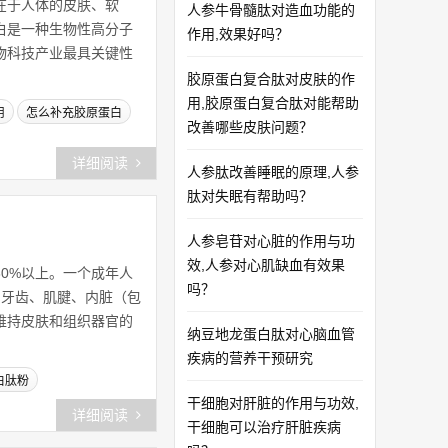
在于人体的皮肤、软
人参牛骨髓肽对造血功能的
白是一种生物性高分子
作用,效果好吗？
生物科技产业最具关键性
胶原蛋白复合肽对皮肤的作
用,胶原蛋白复合肽对能帮助
用
怎么补充胶原蛋白
改善哪些皮肤问题？
详细阅读
人参肽改善睡眠的原理,人参
肽对失眠有帮助吗？
人参皂苷对心脏的作用与功
效,人参对心肌缺血有效果
0%以上。一个成年人
吗？
、牙齿、肌腱、内脏（包
维持皮肤和组织器官的
纳豆地龙蛋白肽对心脑血管
疾病的营养干预研究
白肽粉
干细胞对肝脏的作用与功效,
详细阅读
干细胞可以治疗肝脏疾病