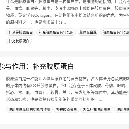
什么是胶原蛋白？胶原蛋白是一种蛋白质，是细胞的链接物，广泛存
骨、血管、肠胃等，其中，皮肤中80%以上成份是胶原蛋白。胶原蛋
物质，英文学名Collagen。在动物细胞中扮演结合组织的角色。为
的原材料之一，也是需求量十分...
什么是胶原蛋白
补充胶原蛋白有什么用
胶原蛋白肽
胶原蛋白有什么
补充胶原蛋白
能与作用：补充胶原蛋白
胶原蛋白是一种能让人体延缓衰老的营养物质，占人体全身总蛋质的3
的身体内约有3公斤胶原蛋白，它广泛存在于人体皮肤、骨骼、眼睛
括心、胃、肠、血管）、软骨、关节，头发组织等部位中，其功能是
形态和结构，也是修复各损伤组织的重要原料组织。...
胶原蛋白肽粉的功能与作用
补充胶原蛋白
怎么补充胶原蛋白
胶原蛋