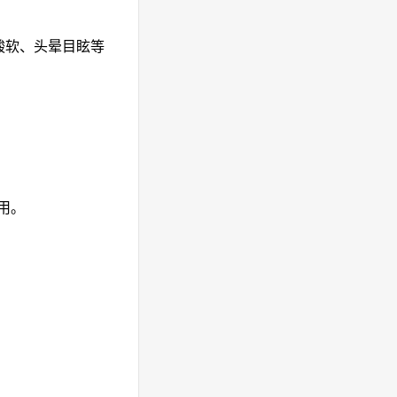
酸软、头晕目眩等
用。