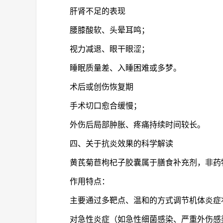
肝肾不足的表现
腰膝酸软、头晕耳鸣；
视力减退、眼干眼涩；
睡眠质量差、入睡困难或多梦。
术后或创伤恢复期
手术切口愈合缓慢；
外伤后局部肿胀、疼痛持续时间较长。
四、关于抗炎效果的科学解读
黄芪菊苣枸杞子胶囊属于膳食补充剂，非药
作用特点：
主要通过多靶点、温和的方式调节机体炎症
对急性炎症（如急性细菌感染、严重外伤感