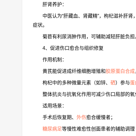
肝肾养护：
中医认为“肝藏血、肾藏精”，枸杞滋补肝
症状。
菊苣有利尿消肿作用，可辅助减轻肝脏负担
4、促进伤口愈合与组织修复
作用机制：
黄芪能促进成纤维细胞增殖和
胶原蛋白合成
枸杞中的多种微量元素（如锌、
硒
）参与
蛋
整体抗炎与抗氧化作用可减少伤口局部的氧
适用场景：
手术后恢复期、
外伤
愈合缓慢者；
糖尿病足
等慢性难愈性创面患者的辅助调理