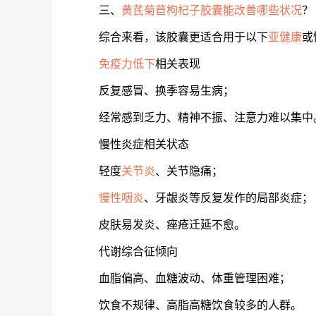
三、
黄芪菊苣枸杞子胶囊能改善哪些状况
？
综合来看，该胶囊更适合用于以下
亚健康
或
免疫力低下
相关表现
反复感冒、换季容易生病；
经常感到乏力、精神不振、注意力难以集中
慢性炎症相关状态
轻度
关节炎
、关节隐痛；
慢性咽炎
、牙龈炎等反复发作的局部炎症；
皮肤易发炎、痤疮迁延不愈。
代谢综合征倾向
血脂偏高、血糖波动、体重管理困难；
饮食不规律、高脂高糖饮食较多的人群。