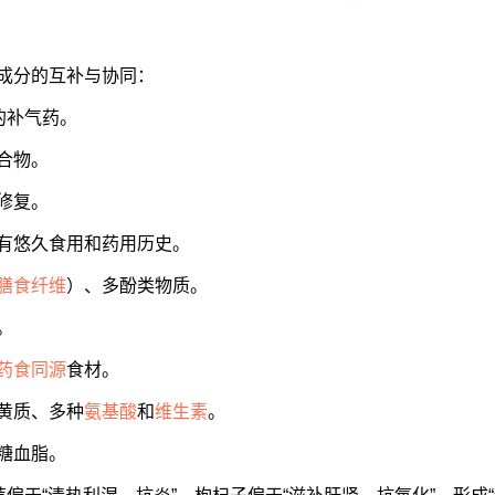
成分的互补与协同：
的补气药。
合物。
修复。
有悠久食用和药用历史。
膳食纤维
）、多酚类物质。
。
药食同源
食材。
黄质、多种
氨基酸
和
维生素
。
糖血脂。