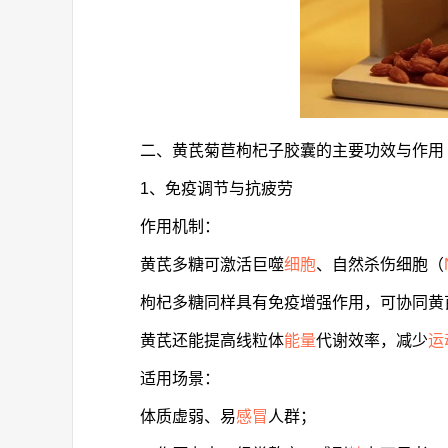
二、黄芪菊苣枸杞子胶囊的主要功效与作用
1、免疫调节与抗疲劳
作用机制：
黄芪多糖可激活巨噬
细胞
、自然杀伤细胞（
枸杞多糖同样具有免疫增强作用，可协同黄
黄芪还能提高线粒体
能量
代谢效率，减少
运
适用场景：
体质虚弱、易
感冒
人群；