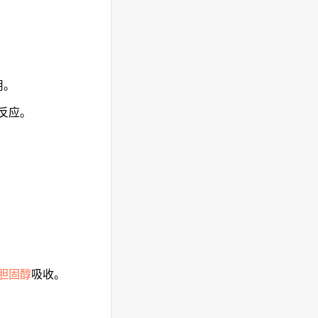
用。
反应。
胆固醇
吸收。