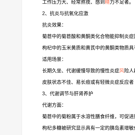
工作压力大、经常熬夜、感到
精
力不足者。
2、抗炎与抗氧化应激
抗炎效果：
菊苣中的菊苣酸和黄酮类化合物能抑制炎症因子
枸杞中的玉米黄质和黄芪中的黄酮类物质具
适用场景：
长期久坐、代谢缓慢导致的慢性炎症
风
险人
皮肤状态不佳、易长痘或有轻微炎症反应者
3、代谢调节与肝肾养护
代谢方面：
菊苣中的菊粉属于水溶性膳食纤维，可促进
枸杞多糖被研究显示具有一定的胰岛素增敏