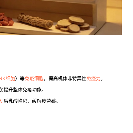
NK细胞
）等
免疫细胞
，提高机体非特异性
免疫力
。
芪提升整体免疫功能。
动
后乳酸堆积，缓解疲劳感。