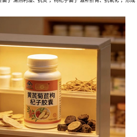
苣偏于“清热利湿、抗炎”，枸杞子偏于“滋补肝肾、抗氧化”，形成