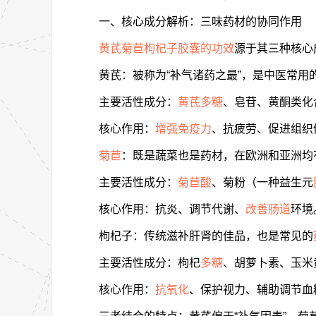
一、核心成分解析：三味药材的协同作用
黄芪菊苣枸杞子胶囊的功效
源于其三种核心
黄芪：被称为“补气诸药之最”，是中医常用
主要活性成分：
黄芪多糖
、皂苷、黄酮类化
核心作用：
增强免疫力
、抗疲劳、促进组织
菊苣
：既是蔬菜也是药材，在欧洲和亚洲均
主要活性成分：
菊苣酸
、菊粉（一种益生元
核心作用：抗炎、调节代谢、
改善肠道
环境
枸杞子：传统滋补肝肾的佳品，也是常见的
主要活性成分：枸杞
多糖
、胡萝卜素、玉米
核心作用：
抗氧化
、保护视力、辅助调节血